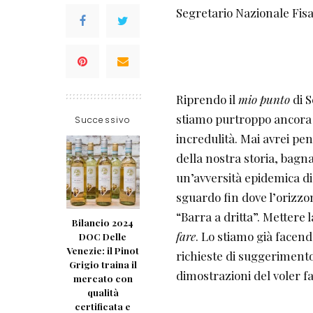
Segretario Nazionale Fis
Riprendo il
mio punto
di S
stiamo purtroppo ancora
Successivo
incredulità. Mai avrei pen
della nostra storia, bagn
un’avversità epidemica di
sguardo fin dove l’orizzon
“Barra a dritta”. Mettere 
Bilancio 2024
fare
. Lo stiamo già facen
DOC Delle
Venezie: il Pinot
richieste di suggerimento,
Grigio traina il
dimostrazioni del voler fa
mercato con
qualità
certificata e