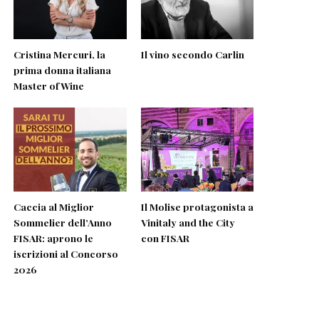
Cristina Mercuri, la
Il vino secondo Carlin
prima donna italiana
Master of Wine
Caccia al Miglior
Il Molise protagonista a
Sommelier dell’Anno
Vinitaly and the City
FISAR: aprono le
con FISAR
iscrizioni al Concorso
2026