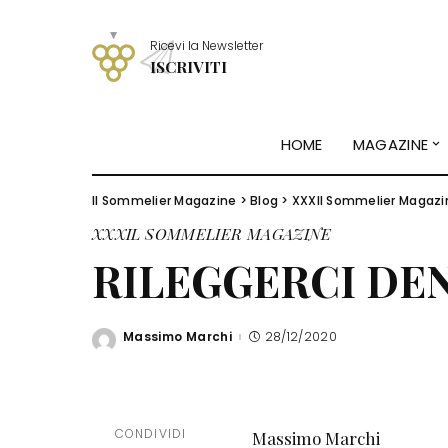
Ricevi la Newsletter
ISCRIVITI
HOME
MAGAZINE
Il Sommelier Magazine
>
Blog
>
XXXIl Sommelier Magazi
XXXIL SOMMELIER MAGAZINE
RILEGGERCI DE
Massimo Marchi
28/12/2020
Posted
by
CONDIVIDI
Massimo Marchi