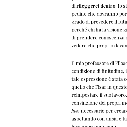
di
rileggerci
dentro
. Io 
pedine che dovranno porta
grado di prevedere il fut
perché chi ha la visione gi
di prendere conoscenza di
vedere che proprio davan
Il mio professore di Filo
condizione di finitudine,
tale espressione è stata 
quello che Fisar in ques
reimpostare il suo lavoro
convinzione dei propri me
how
necessario per creare 
aspettando con ansia e ta
loro nuove emozioni.