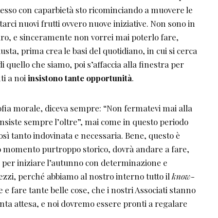
stesso con caparbietà sto ricominciando a muovere le
rci nuovi frutti ovvero nuove iniziative. Non sono in
uro, e sinceramente non vorrei mai poterlo fare,
usta, prima crea le basi del quotidiano, in cui si cerca
 quello che siamo, poi s’affaccia alla finestra per
ti a noi
insistono tante opportunità
.
sofia morale, diceva sempre: “Non fermatevi mai alla
 insiste sempre l’oltre”, mai come in questo periodo
così tanto indovinata e necessaria. Bene, questo è
to momento purtroppo storico, dovrà andare a fare,
, per iniziare l’autunno con determinazione e
zzi, perché abbiamo al nostro interno tutto il
know-
e fare tante belle cose, che i nostri Associati stanno
nta attesa, e noi dovremo essere pronti a regalare