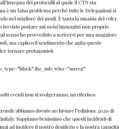
ll’insegna dei protocolli al quale il CTN sta
a è un falso problema perché tutte le Delegazioni si
do nel migliore dei modi. È tanta la smania del voler
 ho visto postare sui
social
immagini non proprio
 tal senso ho provveduto a scrivervi per una maggiore
ndi
, ma capisco il sentimento che agita queste
oler tornare protagonisti.
mb_type=”block” ihc_mb_who=”unreg”
lti eventi non si svolgeranno, mi riferisco
tronde abbiamo dovuto archiviare l’edizione 2020 di
 Vinitaly. Sappiamo benissimo che questi incidenti di
i ad incidere il nostro desiderio e la nostra capacità