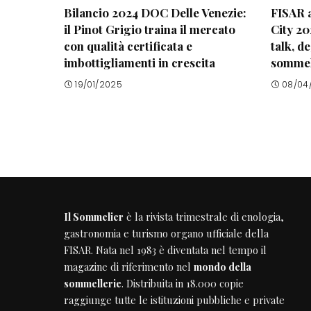
Bilancio 2024 DOC Delle Venezie:
FISAR a
il Pinot Grigio traina il mercato
City 20
con qualità certificata e
talk, d
imbottigliamenti in crescita
sommeli
19/01/2025
08/04
Il Sommelier
è la rivista trimestrale di enologia,
gastronomia e turismo organo ufficiale della
FISAR
. Nata nel 1983 è diventata nel tempo il
magazine di riferimento nel
mondo della
sommellerie
. Distribuita in 18.000 copie
raggiunge tutte le istituzioni pubbliche e private