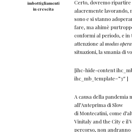
Certo, dovremo ripartire a
imbottigliamenti
in crescita
alacremente lavorando, m
sono e si stanno adoperan
fare, ma ahimè purtroppo
conformi al periodo, e in
attenzione al
modus opera
situazioni, la smania di v
[ihc-hide-content ihc_
ihc_mb_template=”3″ ]
A causa della pandemia mo
all’Anteprima di Slow
di Montecatini, come d’al
Vinitaly and the City e il
percorso, non andranno ma