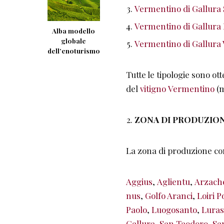
Vermentino di Gallur
Vermentino di Gallura 
Alba modello
globale
Vermentino di Gallura
dell’enoturismo
Tutte le tipologie sono ot
del
vitigno
Vermentino
(
ZONA DI PRODUZIO
La zona di produzione c
Aggius
,
Aglientu
,
Arzach
nus
,
Golfo Aranci
,
Loiri P
Paolo
,
Luogosanto
,
Luras
Gallura
,
San Teodoro
,
Sa