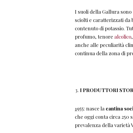
I suoli della Gallura son
sciolti e caratterizzati d
contenuto di potassio. Tut
profumo, tenore
alcolico
anche alle peculiarità cli
continua della zona di p
I PRODUTTORI STOR
1955
: nasce la
cantina soc
che oggi conta circa 250 soc
prevalenza della varietà