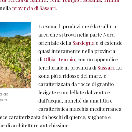
i nella
provincia di Sassari
.
La zona di produzione è la Gallura,
area che si trova nella parte Nord
orientale della
Sardegna
e si estende
quasi interamente nella provincia
di
Olbia-Tempio
, con un’appendice
territoriale in provincia di
Sassari
. La
zona più a ridosso del mare, è
caratterizzata da rocce di granito
levigate e modellate dal vento e
ta da
.com
dall’acqua, nonché da una fitta e
caratteristica macchia mediterranea.
vece caratterizzata da boschi di querce, sughere e
one di architetture antichissime.