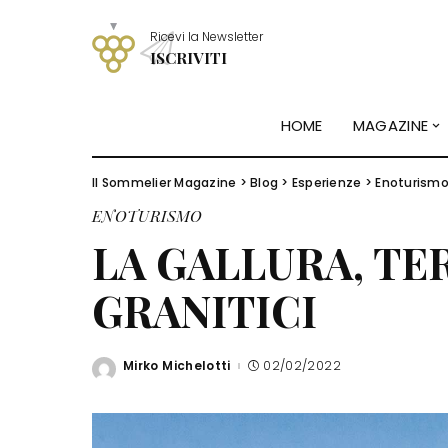
Ricevi la Newsletter
ISCRIVITI
HOME
MAGAZINE
Il Sommelier Magazine
>
Blog
>
Esperienze
>
Enoturism
ENOTURISMO
LA GALLURA, TER
GRANITICI
Mirko Michelotti
02/02/2022
Posted
by