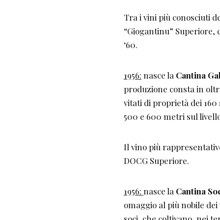
Tra i vini più conosciuti
“Giogantinu” Superiore, co
‘60.
1956:
nasce la
Cantina Ga
produzione consta in oltre
vitati di proprietà dei 160 
500 e 600 metri sul livell
Il vino più rappresentati
DOCG Superiore.
1956:
nasce la
Cantina Soc
omaggio al più nobile dei 
soci, che coltivano, nei te