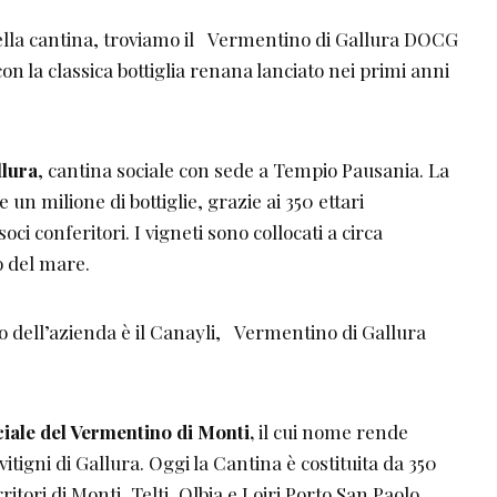
 della cantina, troviamo il Vermentino di Gallura DOCG
n la classica bottiglia renana lanciato nei primi anni
llura
, cantina sociale con sede a Tempio Pausania. La
 un milione di bottiglie, grazie ai 350 ettari
soci conferitori. I vigneti sono collocati a circa
o del mare.
vo dell’azienda è il Canayli, Vermentino di Gallura
iale del
Vermentino di Monti,
il cui nome rende
vitigni di Gallura. Oggi la Cantina è costituita da 350
rritori di Monti, Telti, Olbia e Loiri Porto San Paolo,