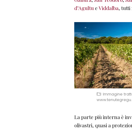
d’Agultu
e
Viddalba
, tutt
Immagine trat
www.tenutegregu
La parte più interna è in
olivastri, quasi a protezi