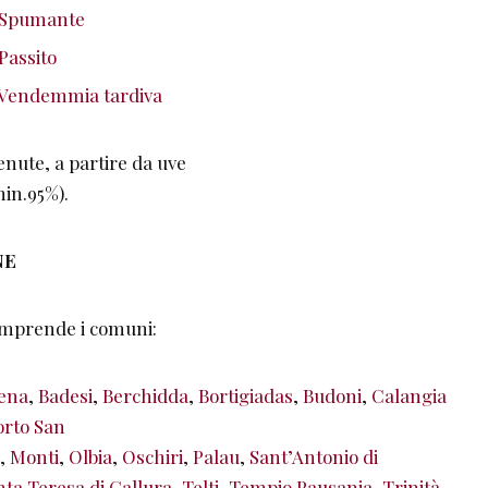
a Spumante
Passito
 Vendemmia tardiva
tenute, a partire da uve
min.95%).
NE
omprende i comuni:
ena
,
Badesi
,
Berchidda
,
Bortigiadas
,
Budoni
,
Calangia
orto San
,
Monti
,
Olbia
,
Oschiri
,
Palau
,
Sant’Antonio di
nta Teresa di Gallura
,
Telti
,
Tempio Pausania
,
Trinità