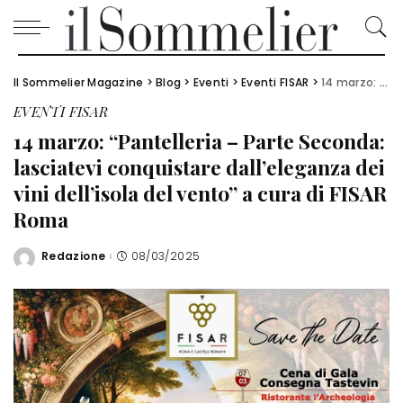
Il Sommelier Magazine
>
Blog
>
Eventi
>
Eventi FISAR
>
14 marzo: “Pantelleria – Parte Seconda: lasciatevi conquistare dall’eleganza dei vini dell’isola del vento” a cura di FISAR Roma
EVENTI FISAR
14 marzo: “Pantelleria – Parte Seconda:
lasciatevi conquistare dall’eleganza dei
vini dell’isola del vento” a cura di FISAR
Roma
Redazione
08/03/2025
Posted
by