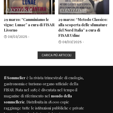
EVENTI FISAR
EVENTI FISAR
29 marzo: “Camminiamo le
29 marzo: “Metodo Classico:
vigne: Lunae” a cura di FISAR
alla scoperta delle sfumature
Livorno
del Nord Italia” a cura di
FISAR Udine
08/03/2025
08/03/2025
CARICA PIÙ ARTICOLI
Il Sommelier
è la rivista trimestrale di enologia,
gastronomia e turismo organo ufficiale della
FISAR
. Nata nel 1983 è diventata nel tempo il
magazine di riferimento nel
mondo della
sommellerie
. Distribuita in 18.000 copie
raggiunge tutte le istituzioni pubbliche e private