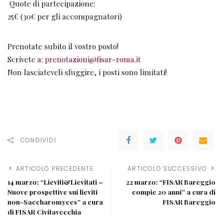
Quote di partecipazione:
25€ (30€ per gli accompagnatori)
Prenotate subito il vostro posto!
Scrivete a:
prenotazioni@fisar-roma.it
Non lasciateveli sfuggire, i posti sono limitati!
CONDIVIDI
ARTICOLO PRECEDENTE
ARTICOLO SUCCESSIVO
14 marzo: “Lieviti&Lievitati –
22 marzo: “FISAR Bareggio
Nuove prospettive sui lieviti
compie 20 anni” a cura di
non-Saccharomyces” a cura
FISAR Bareggio
di FISAR Civitavecchia