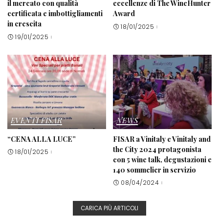
il mercato con qualità
eccellenze di The WineHunter
certificata e imbottigliamenti
Award
in crescita
18/01/2025
19/01/2025
EVENTI FISAR
NEWS
“CENA ALLA LUCE”
FISAR a Vinitaly e Vinitaly and
the City 2024 protagonista
18/01/2025
con 5 wine talk, degustazioni e
140 sommelier in servizio
08/04/2024
CARICA PIÙ ARTICOLI