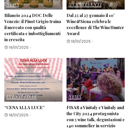
NEWS
XXXXXEVENTI
Bilancio 2024 DOC Delle
Dal 25 al 27 gennaio il 10°
Venezie: il Pinot Grigio traina
Wine&Siena celebra le
il mercato con qualità
eccellenze di The WineHunter
certificata e imbottigliamenti
Award
in crescita
18/01/2025
19/01/2025
EVENTI FISAR
NEWS
“CENA ALLA LUCE”
FISAR a Vinitaly e Vinitaly and
the City 2024 protagonista
18/01/2025
con 5 wine talk, degustazioni e
140 sommelier in servizio