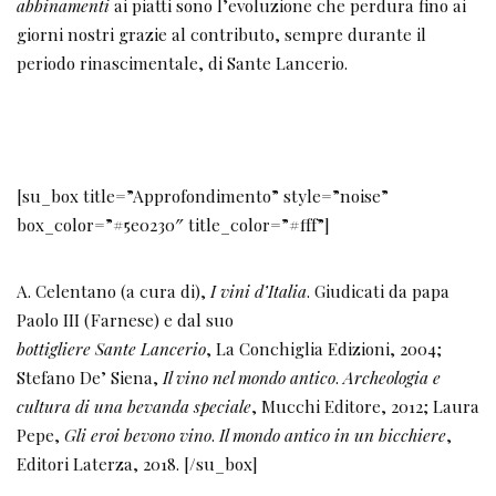
abbinamenti
ai piatti sono l’evoluzione che perdura fino ai
giorni nostri grazie al contributo, sempre durante il
periodo rinascimentale, di Sante Lancerio.
[su_box title=”Approfondimento” style=”noise”
box_color=”#5e0230″ title_color=”#fff”]
A. Celentano (a cura di),
I vini d’Italia
. Giudicati da papa
Paolo III (Farnese) e dal suo
bottigliere Sante Lancerio
, La Conchiglia Edizioni, 2004;
Stefano De’ Siena,
Il vino nel mondo antico
.
Archeologia e
cultura di una bevanda speciale
, Mucchi Editore, 2012; Laura
Pepe,
Gli eroi bevono vino
.
Il mondo antico in un bicchiere
,
Editori Laterza, 2018. [/su_box]