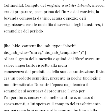
Columella). Compito del
magister
o
arbiter bibendi
, invece,
era di preparare, poco prima dell’inizio del convivio, la
bevanda composta da vino, acqua e spezie; egli
organizzava così le modalità di servizio degli haustores, i
sommelier del periodo.
[ihc-hide-content ihc_mb_type=”block”
ihc_mb_who=”unreg” ihc_mb_template=”3″ ]
Allora il gesto della mescita e quindi del ‘fare’ aveva un
valore importante rispetto alla mera
conoscenza del prodotto e della sua comunicazione. Il vino
era un prodotto semplice, presente in poche tipologie e
non diversificato. Durante l’epoca napoleonica il
sommelier si occupava di procurare il vino per
l’imperatore, conservarlo nelle cantine e, in caso di
spostamenti, a lui spettava il compito del trasferimento
per poi servirlo ai pranzi o alle cene anche fuori dalla