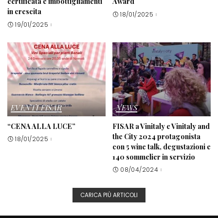
certificata e imbottigliamenti
Award
in crescita
18/01/2025
19/01/2025
EVENTI FISAR
NEWS
“CENA ALLA LUCE”
FISAR a Vinitaly e Vinitaly and
the City 2024 protagonista
18/01/2025
con 5 wine talk, degustazioni e
140 sommelier in servizio
08/04/2024
CARICA PIÙ ARTICOLI