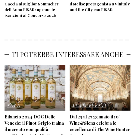
Caccia al Miglior Sommelier
Il Molise protagonista a Vinitaly
dell’Anno FISAR: aprono le
and the City con FISAR
iscrizioni al Concorso 2026
TI POTREBBE INTERESSARE ANCHE
NEWS
XXXXXEVENTI
Bilancio 2024 DOC Delle
Dal 25 al 27 gennaio il 10°
Venezie: il Pinot Grigio traina
Wine&Siena celebra le
il mercato con qualità
eccellenze di The WineHunter