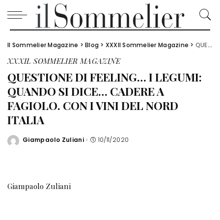
Il Sommelier Magazine
>
Blog
>
XXXIl Sommelier Magazine
>
QUESTIONE DI FEELING… I LEGUMI: QUANDO SI DICE… CADERE A FAGIOLO. CON I VINI DEL NORD ITALIA
XXXIL SOMMELIER MAGAZINE
QUESTIONE DI FEELING… I LEGUMI:
QUANDO SI DICE… CADERE A
FAGIOLO. CON I VINI DEL NORD
ITALIA
Giampaolo Zuliani
10/11/2020
Posted
by
Giampaolo Zuliani