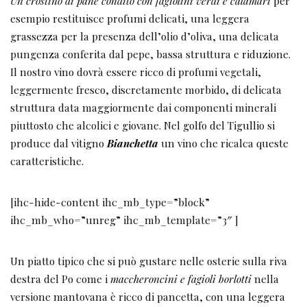
Un crostino di pane condito con
fagiolini verdi e calamari
per
esempio restituisce profumi delicati, una leggera
grassezza per la presenza dell’olio d’oliva, una delicata
pungenza conferita dal pepe, bassa struttura e riduzione.
Il nostro vino dovrà essere ricco di profumi vegetali,
leggermente fresco, discretamente morbido, di delicata
struttura data maggiormente dai componenti minerali
piuttosto che alcolici e giovane. Nel golfo del Tigullio si
produce dal vitigno
Bianchetta
un vino che ricalca queste
caratteristiche.
[ihc-hide-content ihc_mb_type=”block”
ihc_mb_who=”unreg” ihc_mb_template=”3″ ]
Un piatto tipico che si può gustare nelle osterie sulla riva
destra del Po come i
maccheroncini
e fagioli borlotti
nella
versione mantovana è ricco di pancetta, con una leggera