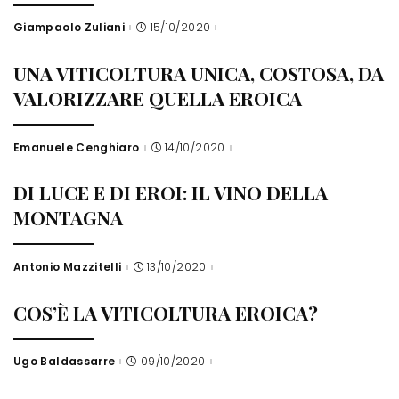
Giampaolo Zuliani
15/10/2020
Posted
by
UNA VITICOLTURA UNICA, COSTOSA, DA
VALORIZZARE QUELLA EROICA
Emanuele Cenghiaro
14/10/2020
Posted
by
DI LUCE E DI EROI: IL VINO DELLA
MONTAGNA
Antonio Mazzitelli
13/10/2020
Posted
by
COS’È LA VITICOLTURA EROICA?
Ugo Baldassarre
09/10/2020
Posted
by