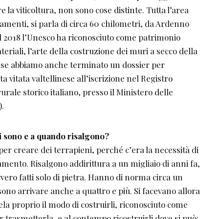
re la viticoltura, non sono cose distinte. Tutta l’area
amenti, si parla di circa 60 chilometri, da Ardenno
al 2018 l’Unesco ha riconosciuto come patrimonio
eriali, l’arte della costruzione dei muri a secco della
ese abbiamo anche terminato un dossier per
a vitata valtellinese all’iscrizione nel Registro
rale storico italiano, presso il Ministero delle
).
i sono e a quando risalgono?
er creare dei terrapieni, perché c’era la necessità di
amento. Risalgono addirittura a un migliaio di anni fa,
vero fatti solo di pietra. Hanno di norma circa un
ono arrivare anche a quattro e più. Si facevano allora
la proprio il modo di costruirli, riconosciuto come
 trasmetterla, e al contempo ricostruirli dove si può: