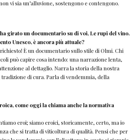
non vi sia un’alluvione, sostengono e contengono.
ha girato un documentario
su di voi, Le rupi del vino.
ento Unesco, è ancora più attuale?
richiesto! È un documentario sullo stile di Olmi. Chi
ccoli può capire cosa intendo: una narrazione lenta,
tenzione al dettaglio. Narra la storia della nostra
a tradizione di cura. Parla di vendemmia, della
eroica, come oggi la chiama anche la normativa
ntiamo eroi; siamo eroici, storicamente, certo, ma io
za che si tratta di viticoltura di qualità. Pensi che per
ino la vendemmia con l’elicottero: in quota si riempie