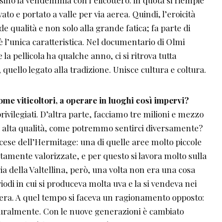
evato e portato a valle per via aerea. Quindi, l’eroicità
de qualità e non solo alla grande fatica; fa parte di
l’unica caratteristica. Nel documentario di Olmi
la pellicola ha qualche anno, ci si ritrova tutta
 quello legato alla tradizione. Unisce cultura e coltura.
ome viticoltori, a operare in
luoghi così impervi?
ivilegiati. D’altra parte, facciamo tre milioni e mezzo
e di alta qualità, come potremmo sentirci diversamente?
cese dell’Hermitage: una di quelle aree molto piccole
amente valorizzate, e per questo si lavora molto sulla
ria della Valtellina, però, una volta non era una cosa
riodi in cui si produceva molta uva e la si vendeva nei
zzera. A quel tempo si faceva un ragionamento opposto:
turalmente. Con le nuove generazioni è cambiato