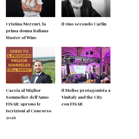
Cristina Mercuri, la
Il vino secondo Carlin
prima donna italiana
Master of Wine
Caccia al Miglior
Il Molise protagonista a
Sommelier dell’Anno
Vinitaly and the City
FISAR: aprono le
con FISAR
iscrizioni al Concorso
2026