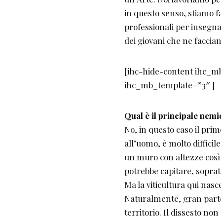
in questo senso, stiamo f
professionali per insegna 
dei giovani che ne faccia
[ihc-hide-content ihc_
ihc_mb_template=”3″ ]
Qual è il principale nemi
No, in questo caso il pri
all’uomo, è molto difficile
un muro con altezze così
potrebbe capitare, sopratt
Ma la viticultura qui nasc
Naturalmente, gran parte 
territorio. Il dissesto non