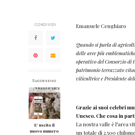
by
CONDIVIDI
Emanuele Cenghiaro
Quando si parla di agricolt
delle aree più emblematiche
operativo del Consorzio di t
patrimonio terrazzato vitat
viticultrice e Presidente de
Successivo
Grazie ai suoi celebri mur
Unesco. Che cosa in part
La nostra valle è l’area vi
E’ uscito il
nuovo numero
un totale di 2.500 chilome