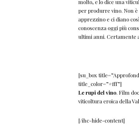
molto, e lo dice una vitic
per produrre vino. Non è 
apprezzino e ci diano cos
conoscenza oggi più consa
ultimi anni. Certamente 
[su_box title=”Approfon
title_color=”#fff”]
Le rupi del vino
. Film do
viticoltura eroica della Va
[/ihc-hide-content]