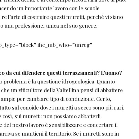
acendo un importante lavoro con le scuole
re l’arte di costruire questi muretti, perché vi siano
no una professione, unica nel suo genere.
mb_type=”block” ihc_mb_who=”unreg”
co da cui difendere questi
terrazzamenti? L’uomo?
mo problema è la questione idrogeologica. Quanto
 che un viticultore della Valtellina pensi di abbattere
 ampie per cambiare tipo di conduzione. Certo,
utto sul conoide dove i muretti a secco sono più rari.
e così, sui muretti: non possiamo abbatterli.
del nostro lavoro è sensibilizzare e concertare il
 arriva se mantieni il territorio. Se i muretti sono in