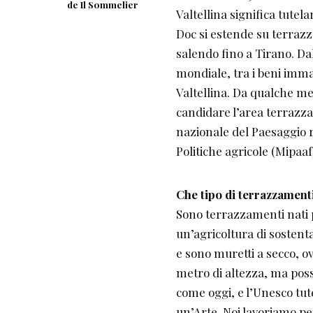
de Il Sommelier
Valtellina significa tutela
Doc si estende su terrazz
salendo fino a Tirano. D
mondiale, tra i beni immat
Valtellina. Da qualche m
candidare l’area terrazzat
nazionale del Paesaggio ru
Politiche agricole (Mipaaf
Che tipo di terrazzament
Sono terrazzamenti nati p
un’agricoltura di sostent
e sono muretti a secco, ov
metro di altezza, ma poss
come oggi, e l’Unesco tute
un’Arte. Noi lavoriamo per