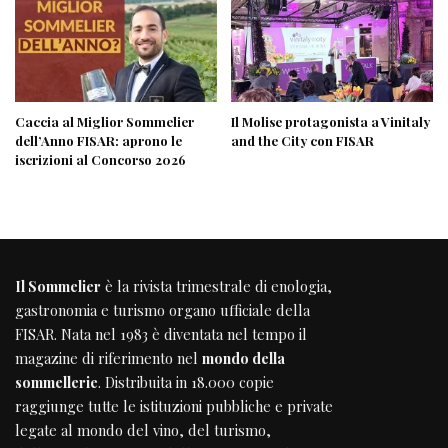
Caccia al Miglior Sommelier
Il Molise protagonista a Vinitaly
dell’Anno FISAR: aprono le
and the City con FISAR
iscrizioni al Concorso 2026
Il Sommelier
è la rivista trimestrale di enologia,
gastronomia e turismo organo ufficiale della
FISAR
. Nata nel 1983 è diventata nel tempo il
magazine di riferimento nel
mondo della
sommellerie
. Distribuita in 18.000 copie
raggiunge tutte le istituzioni pubbliche e private
legate al mondo del vino, del turismo,