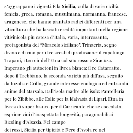
s’aggrappano i vigneti. È la
Sicilia
, culla di varie civiltà:
fenicia, greca, romana, musulmana, normanna, francese,
aragonese, che hanno piantato radici differenti per una
viticoltura che ha lasciato eredità importanti nella regione
vitivinicola più estesa d’Italia, varia, interessante,
protagonista del “Miracolo siciliano”. Trinacria, segno
divino e di vino per i tre areali di produzione: il capoluogo
Trapani, i terroir dell’Etna col suo rosso e Siracusa.
Imperano gli autoctoni in livrea bianca: il re Catarratto,
dopo il Trebbiano, la seconda varietà più diffusa, seguito
da Inzolia e Grillo, grande interesse enologico ed entrambi
anime del Marsala. Dall’isola madre alle isole: Pantelleria
per lo Zibibbo, alle Eolie per la Malvasia di Lipari. Etna in
livrea di super bianco per il Carricante che se coccolato,
esprime vini d’inaspettata longevità, paragonabili ai
Riesling d’Alsazia. Nel campo
dei rossi, Sicilia per tipicità è Nero d’Avola re nel