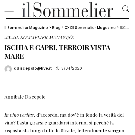
Il Sommelier Magazine
>
Blog
>
XXXIl Sommelier Magazine
>
ISCHIA E CAPRI, TERROIR VISTA MARE
XXXIL SOMMELIER MAGAZINE
ISCHIA E CAPRI, TERROIR VISTA
MARE
adiscepolo@live.it
13/04/2020
Posted
by
Annibale Discepolo
In vino veritas
, d’accordo, ma dov’è in fondo la verità del
vino? Basta girarsi e guardarsi intorno, sì perché la
risposta sta lungo tutto lo Stivale, letteralmente scrigno