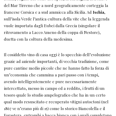
del Mar Tirreno che a nord geograficamente corteggia la
francese Corsica e a sud ammicca alla Sicilia. Ad
Ischia
,
sull’isola Verde l’antica cultura della vite che la leggenda
vuole importata dagli Eubei dalla Grecia (singolare il
ritrovamento a Lacco Ameno della coppa di Nestore),
duetta con la coltura della medesima.
Il cosiddetto vino di casa oggi è lo specchio dell’evoluzione
grazie ad aziende importanti, di vecchia tradizione, come
pure cantine medio piccole che ne hanno fatto la forza di
un’economia che cammina a pari passo con i tempi,
avendo intelligentemente e pure necessariamente
intercettato, messo in campo ed a reddito, i frutti di un
tesoro quale lo studio ampelografico che ha in un certo
qual modo resuscitato e recuperato vitigni autoctoni (nel
1867 ve n’erano più di 15) come lo storico Biancolella e il
Forastera, entrambi a bacca bianca con i quali completano