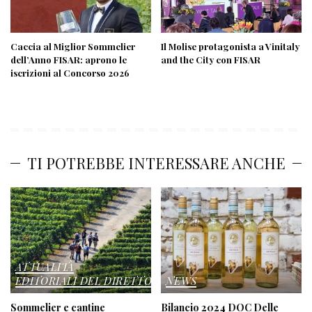
Caccia al Miglior Sommelier
Il Molise protagonista a Vinitaly
dell’Anno FISAR: aprono le
and the City con FISAR
iscrizioni al Concorso 2026
TI POTREBBE INTERESSARE ANCHE
ATTUALITÀ
EDITORIALI DEL DIRETTORE
NEWS
Sommelier e cantine
Bilancio 2024 DOC Delle