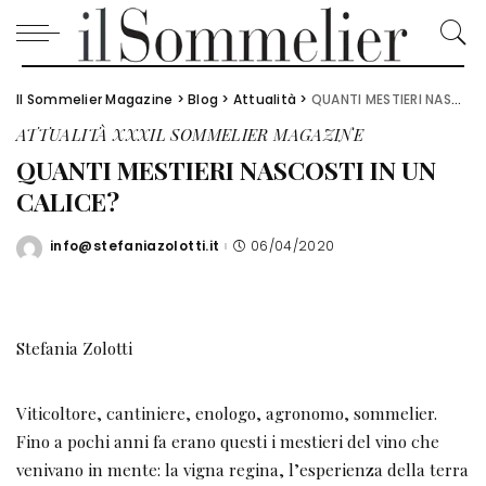
Il Sommelier Magazine
>
Blog
>
Attualità
>
QUANTI MESTIERI NASCOSTI IN UN CALICE?
ATTUALITÀ
XXXIL SOMMELIER MAGAZINE
QUANTI MESTIERI NASCOSTI IN UN
CALICE?
info@stefaniazolotti.it
06/04/2020
Posted
by
Stefania Zolotti
Viticoltore, cantiniere, enologo, agronomo, sommelier.
Fino a pochi anni fa erano questi i mestieri del vino che
venivano in mente: la vigna regina, l’esperienza della terra