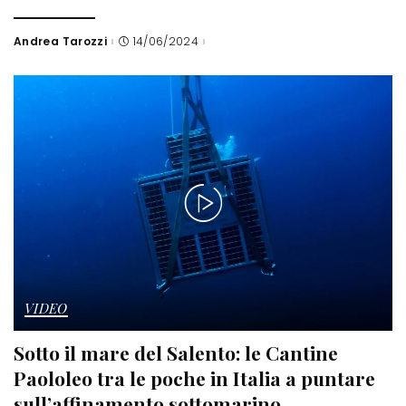
Andrea Tarozzi
14/06/2024
Posted
by
VIDEO
Sotto il mare del Salento: le Cantine
Paololeo tra le poche in Italia a puntare
sull’affinamento sottomarino