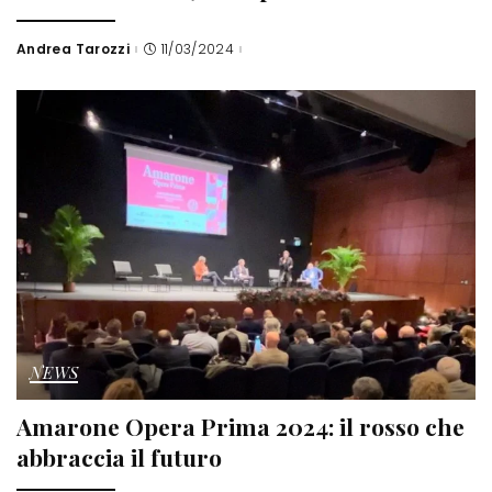
Andrea Tarozzi
11/03/2024
Posted
by
NEWS
Amarone Opera Prima 2024: il rosso che
abbraccia il futuro