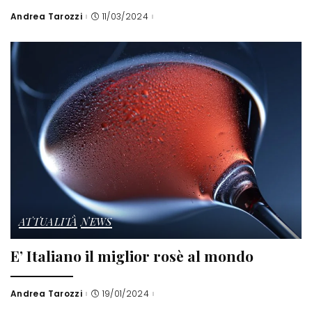
Andrea Tarozzi
11/03/2024
Posted
by
ATTUALITÀ
NEWS
E’ Italiano il miglior rosè al mondo
Andrea Tarozzi
19/01/2024
Posted
by