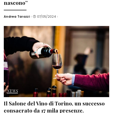
nascono”
Andrea Tarozzi
07/05/2024
Posted
by
NEWS
Il Salone del Vino di Torino, un successo
consacrato da 17 mila presenze.