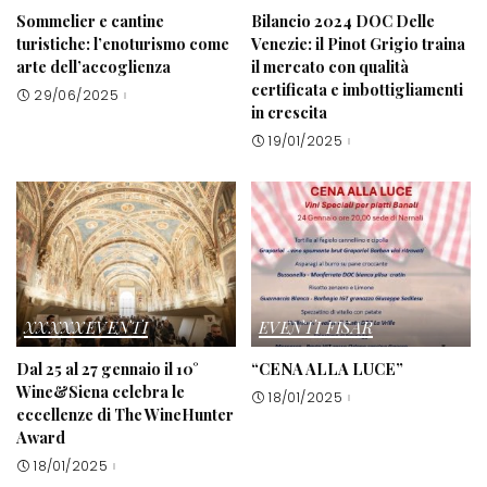
Sommelier e cantine
Bilancio 2024 DOC Delle
turistiche: l’enoturismo come
Venezie: il Pinot Grigio traina
arte dell’accoglienza
il mercato con qualità
certificata e imbottigliamenti
29/06/2025
in crescita
19/01/2025
XXXXXEVENTI
EVENTI FISAR
Dal 25 al 27 gennaio il 10°
“CENA ALLA LUCE”
Wine&Siena celebra le
18/01/2025
eccellenze di The WineHunter
Award
18/01/2025