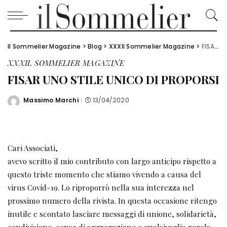
Il Sommelier Magazine
>
Blog
>
XXXIl Sommelier Magazine
>
FISAR UNO STILE UNICO DI PROPORSI
XXXIL SOMMELIER MAGAZINE
FISAR UNO STILE UNICO DI PROPORSI
Massimo Marchi
13/04/2020
Posted
by
Cari Associati,
avevo scritto il mio contributo con largo anticipo rispetto a
questo triste momento che stiamo vivendo a causa del
virus Covid-19. Lo riproporrò nella sua interezza nel
prossimo numero della rivista. In questa occasione ritengo
inutile e scontato lasciare messaggi di unione, solidarietà,
condivisione, senso di aggregazione e qualsivoglia parola