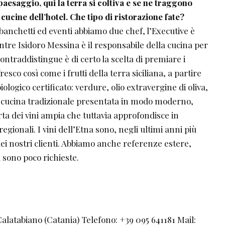
aesaggio, qui la terra si coltiva e se ne traggono
 cucine dell’hotel. Che tipo di ristorazione fate?
anchetti ed eventi abbiamo due chef, l’Executive è
re Isidoro Messina è il responsabile della cucina per
contraddistingue è di certo la scelta di premiare i
fresco così come i frutti della terra siciliana, a partire
iologico certificato: verdure, olio extravergine di oliva,
 cucina tradizionale presentata in modo moderno,
a dei vini ampia che tuttavia approfondisce in
egionali. I vini dell’Etna sono, negli ultimi anni più
dei nostri clienti. Abbiamo anche referenze estere,
 sono poco richieste.
alatabiano (Catania) Telefono: +39 095 641181 Mail: