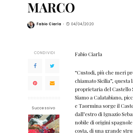
MARCO
Fabio Ciarla
04/04/2020
Posted
by
CONDIVIDI
Fabio Ciarla
“Custodi, più che meri pr
chiamato Sicilia”, questa 
proprietaria del Castello
Siamo a Calatabiano, picco
e Taormina sorge il Castel
Successivo
dall’estro di Ignazio Seba
nobile di origini spagnole
costa, di una grande stru