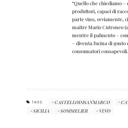
“Quello che chiediamo – c
produttori, capaci di racc
parte vino, ovviamente, ci
maître Mario Cutroneo (an
mentre il palmento – con
– diventa fucina di gusto
consumatori consapevoli.
CASTELLODISANMARCO
CA
TAGS:
SICILIA
SOMMELIER
VINO