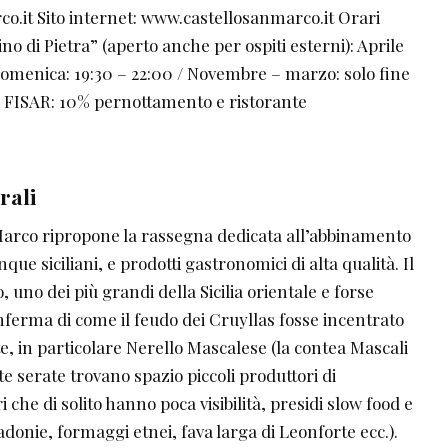
.it Sito internet: www.castellosanmarco.it Orari
no di Pietra” (aperto anche per ospiti esterni): Aprile
 domenica: 19:30 – 22:00 / Novembre – marzo: solo fine
ci FISAR: 10% pernottamento e ristorante
rali
 Marco ripropone la rassegna dedicata all’abbinamento
que siciliani, e prodotti gastronomici di alta qualità. Il
, uno dei più grandi della Sicilia orientale e forse
nferma di come il feudo dei Cruyllas fosse incentrato
ite, in particolare Nerello Mascalese (la contea Mascali
te serate trovano spazio piccoli produttori di
che di solito hanno poca visibilità, presidi slow food e
onie, formaggi etnei, fava larga di Leonforte ecc.).