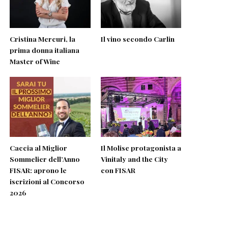
Cristina Mercuri, la
Il vino secondo Carlin
prima donna italiana
Master of Wine
Caccia al Miglior
Il Molise protagonista a
Sommelier dell’Anno
Vinitaly and the City
FISAR: aprono le
con FISAR
iscrizioni al Concorso
2026