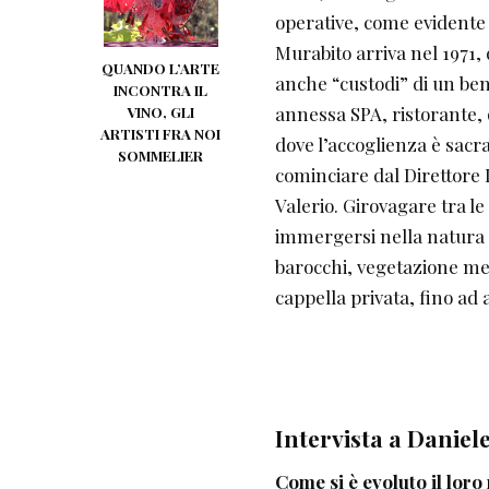
operative, come evidente 
Murabito arriva nel 1971, 
QUANDO L’ARTE
anche “custodi” di un bene
INCONTRA IL
annessa SPA, ristorante, 
VINO, GLI
ARTISTI FRA NOI
dove l’accoglienza è sacr
SOMMELIER
cominciare dal Direttore 
Valerio. Girovagare tra le 
immergersi nella natura d
barocchi, vegetazione med
cappella privata, fino ad 
Intervista a Daniel
Come si è evoluto il loro