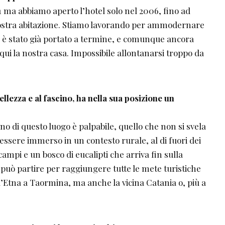
1 ma abbiamo aperto l’hotel solo nel 2006, fino ad
 nostra abitazione. Stiamo lavorando per ammodernare
% è stato già portato a termine, e comunque ancora
ui la nostra casa. Impossibile allontanarsi troppo da
ellezza e al fascino, ha nella sua posizione un
ino di questo luogo è palpabile, quello che non si svela
ssere immerso in un contesto rurale, al di fuori dei
 campi e un bosco di eucalipti che arriva fin sulla
i può partire per raggiungere tutte le mete turistiche
all’Etna a Taormina, ma anche la vicina Catania o, più a