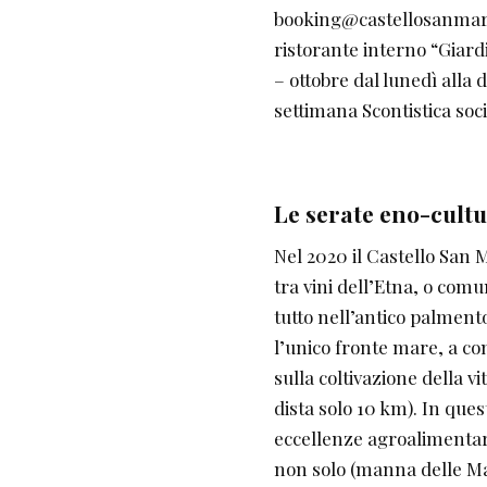
booking@castellosanmarco
ristorante interno “Giardi
– ottobre dal lunedì alla
settimana Scontistica so
Le serate eno-cultu
Nel 2020 il Castello San
tra vini dell’Etna, o comun
tutto nell’antico palmento
l’unico fronte mare, a co
sulla coltivazione della v
dista solo 10 km). In ques
eccellenze agroalimentari 
non solo (manna delle Mad