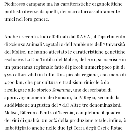
Piedirosso campano ma ha caratteristiche organolettiche
piuttosto diverse da quelli, dei marcatori assolutamente
unici nel loro genere.
Anche i recenti studi effettuati dal S.A.V.A., il Dipartimento
di Scienze Animali Vegetali e dell’Ambiente dell’Università
del Molise, ne hanno attestato le caratteristiche genetiche
esclusive. La Doc Tintilia del Molise, del 2011, si inserisce in
un panorama regionale fatto di piccoli numeri: poco più di
5.500 ettari vitati in tutto. Una piccola regione, con meno di
4.500 km, che per cultura e tradizioni vinicole è da
ricollegare allo storico
Samnium
, uno dei serbatoi di
approvvigionamento dei Romani, la IV Regio, secondo la
suddivisione augustea del 7 d.C. Altre tre denominazioni,
Molise, Biferno e Pentro d’Isernia, completano il quadro
dei vini di qualità. Un 20% della produzione totale, infine, è
imbottigliato anche nelle due Igt Terra degli Osci e Rotae.