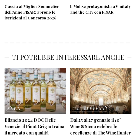
Caccia al Miglior Sommelier
Il Molise protagonista a Vinitaly
dell’Anno FISAR: aprono le
and the City con FISAR
iscrizioni al Concorso 2026
TI POTREBBE INTERESSARE ANCHE
NEWS
XXXXXEVENTI
Bilancio 2024 DOC Delle
Dal 25 al 27 gennaio il 10°
Venezie: il Pinot Grigio traina
Wine&Siena celebra le
il mercato con qualità
eccellenze di The WineHunter