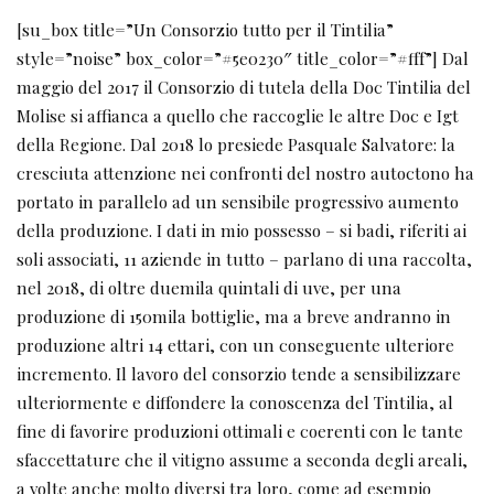
[su_box title=”Un Consorzio tutto per il Tintilia”
style=”noise” box_color=”#5e0230″ title_color=”#fff”] Dal
maggio del 2017 il Consorzio di tutela della Doc Tintilia del
Molise si affianca a quello che raccoglie le altre Doc e Igt
della Regione. Dal 2018 lo presiede Pasquale Salvatore: la
cresciuta attenzione nei confronti del nostro autoctono ha
portato in parallelo ad un sensibile progressivo aumento
della produzione. I dati in mio possesso – si badi, riferiti ai
soli associati, 11 aziende in tutto – parlano di una raccolta,
nel 2018, di oltre duemila quintali di uve, per una
produzione di 150mila bottiglie, ma a breve andranno in
produzione altri 14 ettari, con un conseguente ulteriore
incremento. Il lavoro del consorzio tende a sensibilizzare
ulteriormente e diffondere la conoscenza del Tintilia, al
fine di favorire produzioni ottimali e coerenti con le tante
sfaccettature che il vitigno assume a seconda degli areali,
a volte anche molto diversi tra loro, come ad esempio