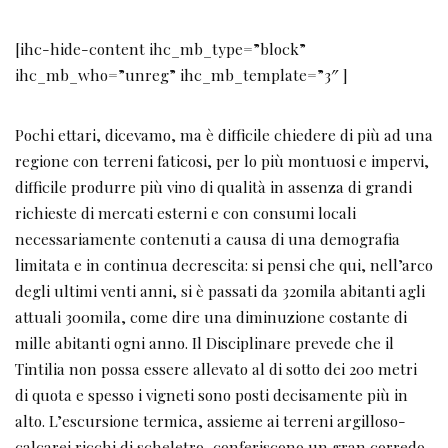
[ihc-hide-content ihc_mb_type=”block”
ihc_mb_who=”unreg” ihc_mb_template=”3″ ]
Pochi ettari, dicevamo, ma è difficile chiedere di più ad una
regione con terreni faticosi, per lo più montuosi e impervi,
difficile produrre più vino di qualità in assenza di grandi
richieste di mercati esterni e con consumi locali
necessariamente contenuti a causa di una demografia
limitata e in continua decrescita: si pensi che qui, nell’arco
degli ultimi venti anni, si è passati da 320mila abitanti agli
attuali 300mila, come dire una diminuzione costante di
mille abitanti ogni anno. Il Disciplinare prevede che il
Tintilia non possa essere allevato al di sotto dei 200 metri
di quota e spesso i vigneti sono posti decisamente più in
alto. L’escursione termica, assieme ai terreni argilloso-
calcarei ricchi di scheletro, conferiscono un gran corredo