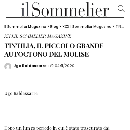
Il Sommelier Magazine
>
Blog
>
XXXIl Sommelier Magazine
>
TINTILIA, IL PICCOLO GRANDE AUTOCTONO DEL MOLISE
XXXIL SOMMELIER MAGAZINE
TINTILIA, IL PICCOLO GRANDE
AUTOCTONO DEL MOLISE
Ugo Baldassarre
04/11/2020
Posted
by
Ugo Baldassarre
Dopo un lungo periodo in cui è stato trascurato dai