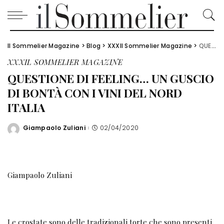
Il Sommelier Magazine
>
Blog
>
XXXIl Sommelier Magazine
>
QUESTIONE DI FEELING… UN GUSCIO DI BONTÀ CON I VINI DEL NORD ITALIA
XXXIL SOMMELIER MAGAZINE
QUESTIONE DI FEELING… UN GUSCIO
DI BONTÀ CON I VINI DEL NORD
ITALIA
Giampaolo Zuliani
02/04/2020
Posted
by
Giampaolo Zuliani
Le crostate sono delle tradizionali torte che sono presenti