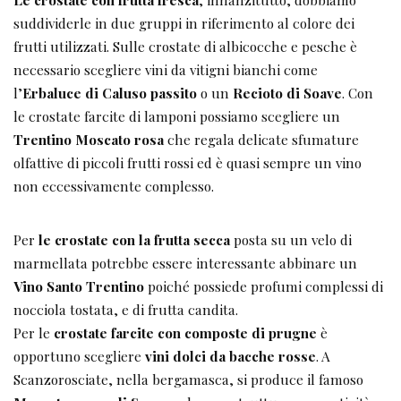
suddividerle in due gruppi in riferimento al colore dei
frutti utilizzati. Sulle crostate di albicocche e pesche è
necessario scegliere vini da vitigni bianchi come
l’
Erbaluce di Caluso passito
o un
Recioto di Soave
. Con
le crostate farcite di lamponi possiamo scegliere un
Trentino Moscato rosa
che regala delicate sfumature
olfattive di piccoli frutti rossi ed è quasi sempre un vino
non eccessivamente complesso.
Per
le crostate con la
frutta secca
posta su un velo di
marmellata potrebbe essere interessante abbinare un
Vino Santo Trentino
poiché possiede profumi complessi di
nocciola tostata, e di frutta candita.
Per le
crostate farcite con composte di prugne
è
opportuno scegliere
vini dolci da bacche rosse
. A
Scanzorosciate, nella bergamasca, si produce il famoso