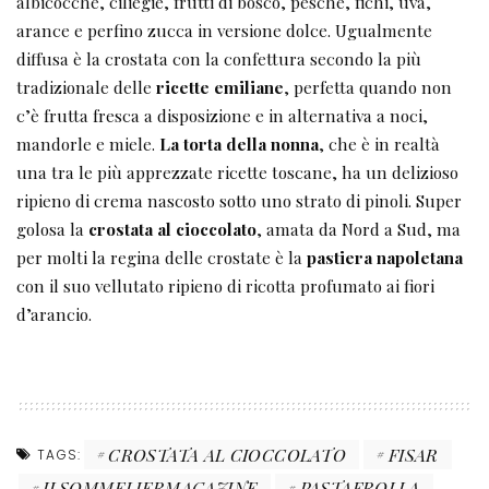
albicocche, ciliegie, frutti di bosco, pesche, fichi, uva,
arance e perfino zucca in versione dolce. Ugualmente
diffusa è la crostata con la confettura secondo la più
tradizionale delle
ricette emiliane
, perfetta quando non
c’è frutta fresca a disposizione e in alternativa a noci,
mandorle e miele.
La torta della nonna
, che è in realtà
una tra le più apprezzate ricette toscane, ha un delizioso
ripieno di crema nascosto sotto uno strato di pinoli. Super
golosa la
crostata al cioccolato
, amata da Nord a Sud, ma
per molti la regina delle crostate è la
pastiera napoletana
con il suo vellutato ripieno di ricotta profumato ai fiori
d’arancio.
CROSTATA AL CIOCCOLATO
FISAR
TAGS:
ILSOMMELIERMAGAZINE
PASTAFROLLA