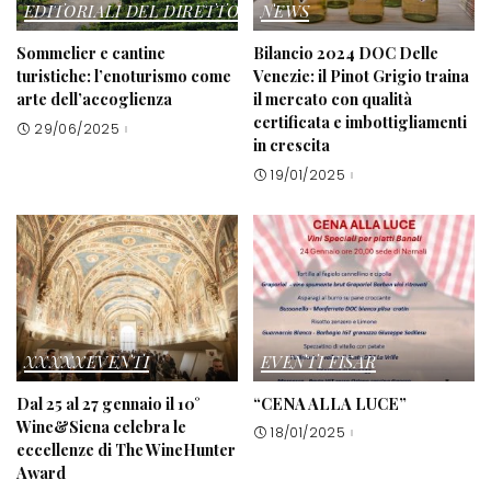
EDITORIALI DEL DIRETTORE
NEWS
Sommelier e cantine
Bilancio 2024 DOC Delle
turistiche: l’enoturismo come
Venezie: il Pinot Grigio traina
arte dell’accoglienza
il mercato con qualità
certificata e imbottigliamenti
29/06/2025
in crescita
19/01/2025
XXXXXEVENTI
EVENTI FISAR
Dal 25 al 27 gennaio il 10°
“CENA ALLA LUCE”
Wine&Siena celebra le
18/01/2025
eccellenze di The WineHunter
Award