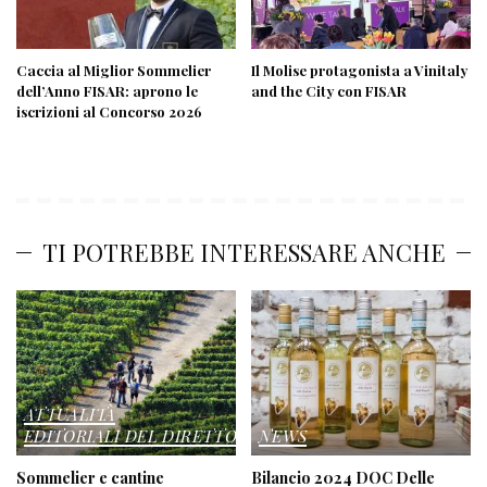
Caccia al Miglior Sommelier
Il Molise protagonista a Vinitaly
dell’Anno FISAR: aprono le
and the City con FISAR
iscrizioni al Concorso 2026
TI POTREBBE INTERESSARE ANCHE
ATTUALITÀ
EDITORIALI DEL DIRETTORE
NEWS
Sommelier e cantine
Bilancio 2024 DOC Delle