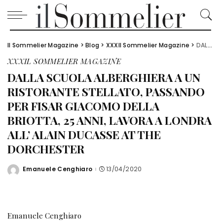
Il Sommelier Magazine
>
Blog
>
XXXIl Sommelier Magazine
>
DALLA SCUOLA ALBERGHIERA A UN RISTORANTE STELLATO, PASSANDO PER FISAR GIACOMO DELLA BRIOTTA, 25 ANNI, LAVORA A LONDRA ALL’ ALAIN DUCASSE AT THE DORCHESTER
XXXIL SOMMELIER MAGAZINE
DALLA SCUOLA ALBERGHIERA A UN
RISTORANTE STELLATO, PASSANDO
PER FISAR GIACOMO DELLA
BRIOTTA, 25 ANNI, LAVORA A LONDRA
ALL’ ALAIN DUCASSE AT THE
DORCHESTER
Emanuele Cenghiaro
13/04/2020
Posted
by
Emanuele Cenghiaro